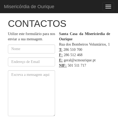
Misericórdia de Ourique
Menu
CONTACTOS
Utilize este formulário para nos
Santa Casa da Misericórdia de
enviar a sua mensagem.
Ourique
Rua dos Bombeiros Voluntários, 1
T:
286 510 700
F:
286 512 468
E:
geral@scmourique.pt
NIF:
501 511 717