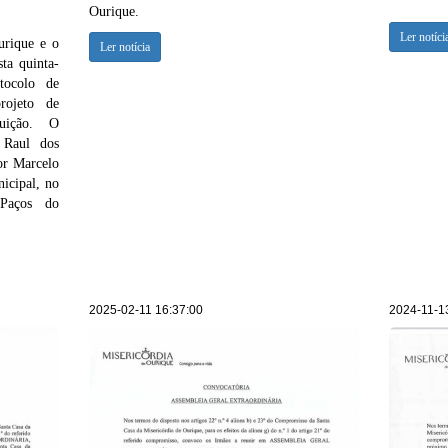
Ourique.
Ler notíci
urique e o
Ler notícia
ta quinta-
tocolo de
rojeto de
tuição. O
 Raul dos
or Marcelo
icipal, no
Paços do
2025-02-11 16:37:00
2024-11-1