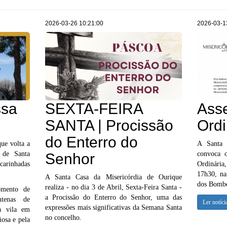
2026-03-26 10:21:00
2026-03-1
ssa
SEXTA-FEIRA
Ass
SANTA | Procissão
Ordi
do Enterro do
ue volta a
A Santa 
s de Santa
convoca 
Senhor
carinhadas
Ordinária,
17h30, na
A Santa Casa da Misericórdia de Ourique
dos Bombe
realiza - no dia 3 de Abril, Sexta-Feira Santa -
omento de
a Procissão do Enterro do Senhor, uma das
ntenas de
Ler notíci
expressões mais significativas da Semana Santa
a vila em
no concelho.
iosa e pela