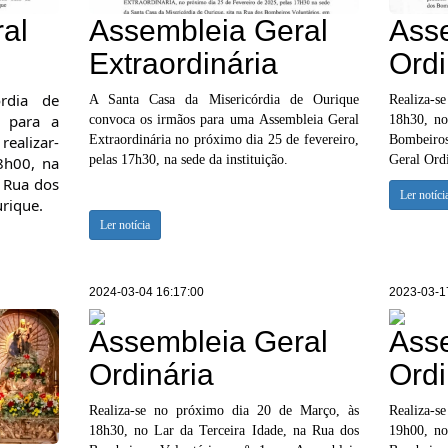
al
Assembleia Geral
Ass
Extraordinária
Ordi
rdia de
A Santa Casa da Misericórdia de Ourique
Realiza-s
 para a
convoca os irmãos para uma Assembleia Geral
18h30, no
realizar-
Extraordinária no próximo dia 25 de fevereiro,
Bombeiro
pelas 17h30, na sede da instituição.
Geral Ordi
8h00, na
a Rua dos
Ler notíci
rique.
Ler notícia
2024-03-04 16:17:00
2023-03-1
Assembleia Geral
Ass
Ordinária
Ordi
Realiza-se no próximo dia 20 de Março, às
Realiza-
18h30, no Lar da Terceira Idade, na Rua dos
19h00, no